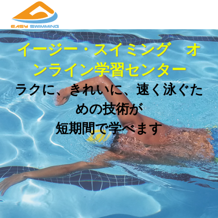
イージー・スイミング オ
ンライン学習センター
ラクに、きれいに、速く泳ぐた
めの技術が
短期間で学べます